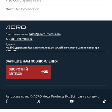
Previous：
Spring Tester
Next：
No Information
Електронна пошта:
sales7@acro-metal.com
Тел:
+86-13967306352
Адреса:
No 200, дорога Вейшен, промислова зона Сюйчжоу, місто Цзясін, провінція
Чжецзян.
ЗАЛИШТЕ НАМ ПОВІДОМЛЕННЯ
ЗВОРОТНІЙ

ЗВ'ЯЗОК
Авторське право © ACRO Metal Products Ltd. Всі права захищені.

