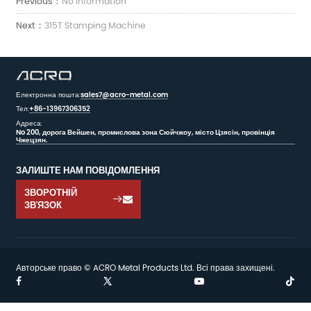
Previous：
No Information
Next：
315T Stamping Machine
Електронна пошта:
sales7@acro-metal.com
Тел:
+86-13967306352
Адреса:
No 200, дорога Вейшен, промислова зона Сюйчжоу, місто Цзясін, провінція
Чжецзян.
ЗАЛИШТЕ НАМ ПОВІДОМЛЕННЯ
ЗВОРОТНІЙ

ЗВ'ЯЗОК
Авторське право © ACRO Metal Products Ltd. Всі права захищені.

